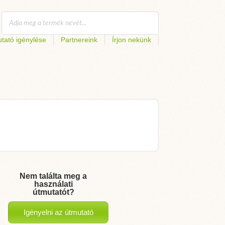
tató igénylése
Partnereink
Írjon nekünk
Nem találta meg a
használati
útmutatót?
Igényelni az útmutató