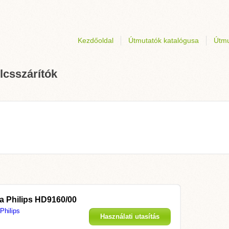
Kezdőoldal
Útmutatók katalógusa
Útmu
lcsszárítók
 a
Philips HD9160/00
Philips
Használati utasítás