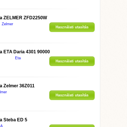
megjelenítése
 a
ZELMER ZFD2250W
Zelmer
Használati utasítás
megjelenítése
 a
ETA Daria 4301 90000
Eta
Használati utasítás
megjelenítése
 a
Zelmer 36Z011
lmer
Használati utasítás
megjelenítése
 a
Steba ED 5
BA