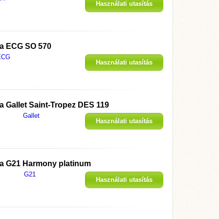
Használati utasítás
megjelenítése
 a
ECG SO 570
ECG
Használati utasítás
megjelenítése
 a
Gallet Saint-Tropez DES 119
Gallet
Használati utasítás
megjelenítése
 a
G21 Harmony platinum
G21
Használati utasítás
megjelenítése