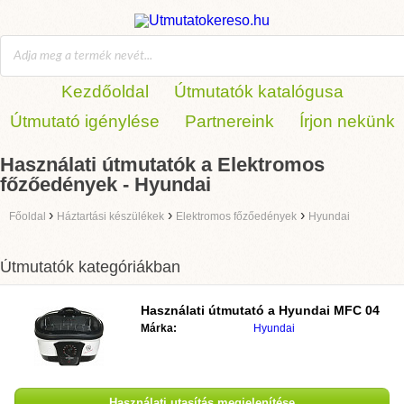
Kezdőoldal
Útmutatók katalógusa
Útmutató igénylése
Partnereink
Írjon nekünk
Használati útmutatók a Elektromos
főzőedények - Hyundai
›
›
›
Főoldal
Háztartási készülékek
Elektromos főzőedények
Hyundai
Útmutatók kategóriákban
Használati útmutató a
Hyundai MFC 04
Márka:
Hyundai
Használati utasítás megjelenítése