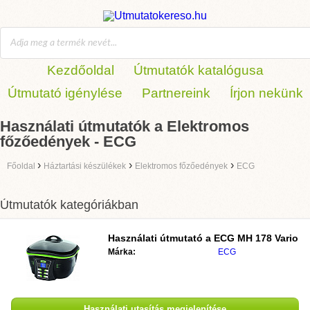
Kezdőoldal
Útmutatók katalógusa
Útmutató igénylése
Partnereink
Írjon nekünk
Használati útmutatók a Elektromos
főzőedények - ECG
›
›
›
Főoldal
Háztartási készülékek
Elektromos főzőedények
ECG
Útmutatók kategóriákban
Használati útmutató a
ECG MH 178 Vario
Márka:
ECG
Használati utasítás megjelenítése