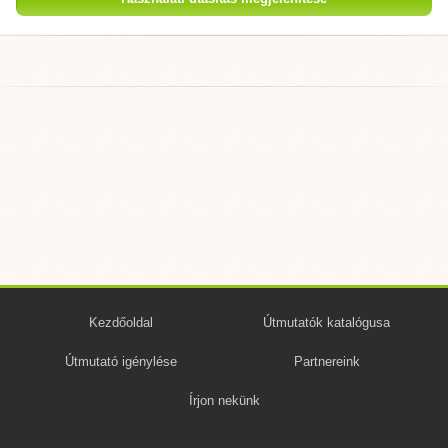
Kezdőoldal
Útmutatók katalógusa
Útmutató igénylése
Partnereink
Írjon nekünk