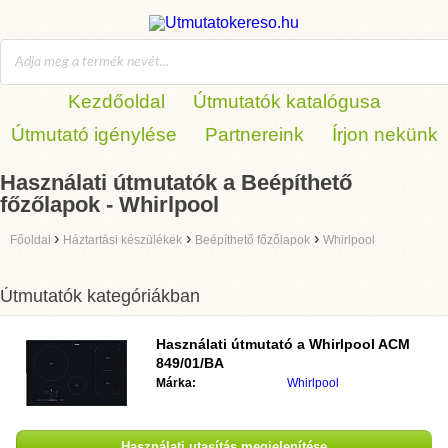
Kezdőoldal
Útmutatók katalógusa
Útmutató igénylése
Partnereink
Írjon nekünk
Használati útmutatók a Beépíthető
főzőlapok - Whirlpool
›
›
›
Főoldal
Háztartási készülékek
Beépíthető főzőlapok
Whirlpool
Útmutatók kategóriákban
Használati útmutató a
Whirlpool ACM
849/01/BA
Márka:
Whirlpool
Használati utasítás megjelenítése