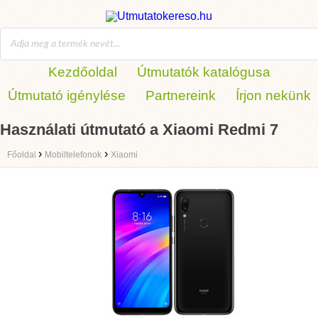
Kezdőoldal
Útmutatók katalógusa
Útmutató igénylése
Partnereink
Írjon nekünk
Használati útmutató a Xiaomi Redmi 7
›
›
Főoldal
Mobiltelefonok
Xiaomi