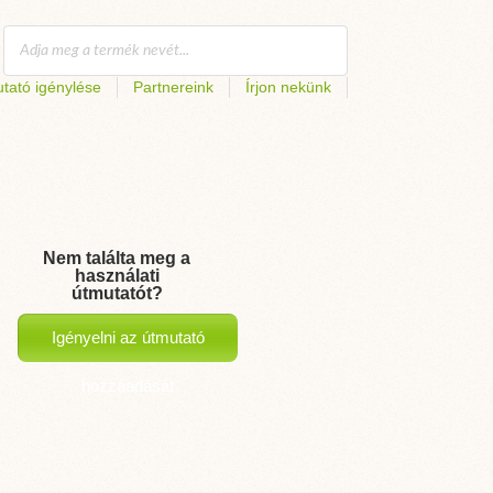
tató igénylése
Partnereink
Írjon nekünk
Nem találta meg a
használati
útmutatót?
Igényelni az útmutató
hozzáadását