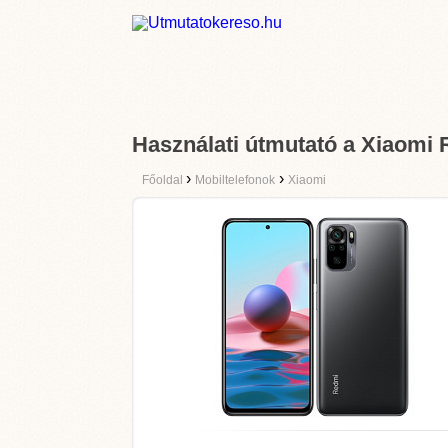
Használati útmutató a Xiaomi
›
›
Főoldal
Mobiltelefonok
Xiaomi