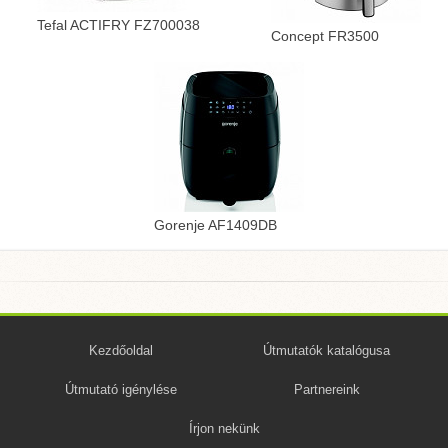
Tefal ACTIFRY FZ700038
Concept FR3500
Gorenje AF1409DB
Kezdőoldal
Útmutatók katalógusa
Útmutató igénylése
Partnereink
Írjon nekünk