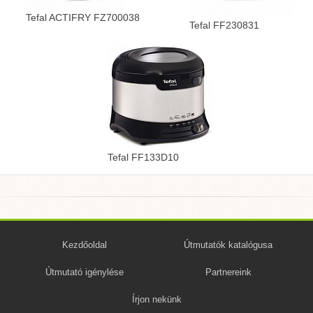
Tefal ACTIFRY FZ700038
Tefal FF230831
Tefal FF133D10
Kezdőoldal
Útmutatók katalógusa
Útmutató igénylése
Partnereink
Írjon nekünk