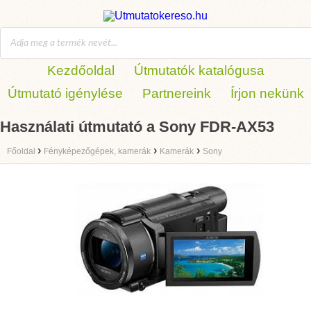
Kezdőoldal
Útmutatók katalógusa
Útmutató igénylése
Partnereink
Írjon nekünk
Használati útmutató a Sony FDR-AX53
›
›
›
Főoldal
Fényképezőgépek, kamerák
Kamerák
Sony