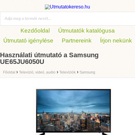
Kezdőoldal
Útmutatók katalógusa
Útmutató igénylése
Partnereink
Írjon nekünk
Használati útmutató a Samsung
UE65JU6050U
›
›
›
Főoldal
Televízió, videó, audio
Televíziók
Samsung