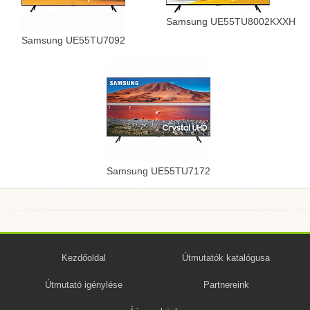
Samsung UE55TU8002KXXH
Samsung UE55TU7092
Samsung UE55TU7172
Kezdőoldal
Útmutatók katalógusa
Útmutató igénylése
Partnereink