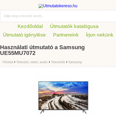
Kezdőoldal
Útmutatók katalógusa
Útmutató igénylése
Partnereink
Írjon nekünk
Használati útmutató a Samsung
UE55MU7072
›
›
›
Főoldal
Televízió, videó, audio
Televíziók
Samsung