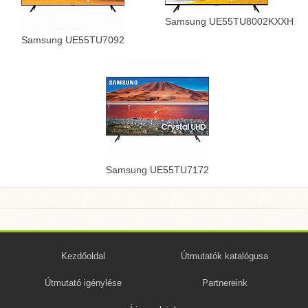
Samsung UE55TU8002KXXH
Samsung UE55TU7092
Samsung UE55TU7172
Kezdőoldal
Útmutatók katalógusa
Útmutató igénylése
Partnereink