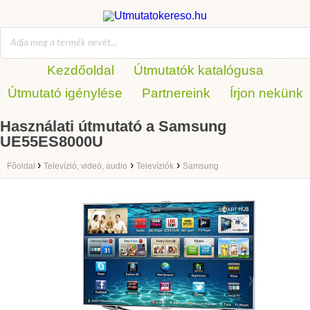
Kezdőoldal
Útmutatók katalógusa
Útmutató igénylése
Partnereink
Írjon nekünk
Használati útmutató a Samsung
UE55ES8000U
›
›
›
Főoldal
Televízió, videó, audio
Televíziók
Samsung