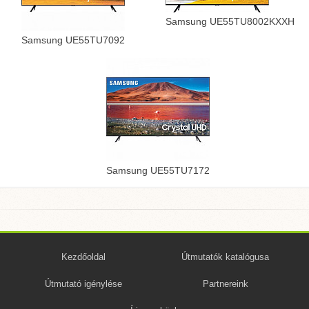
Samsung UE55TU8002KXXH
Samsung UE55TU7092
Samsung UE55TU7172
Kezdőoldal
Útmutatók katalógusa
Útmutató igénylése
Partnereink