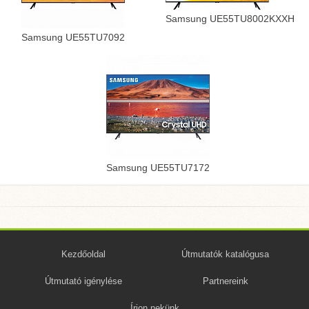
Samsung UE55TU8002KXXH
Samsung UE55TU7092
Samsung UE55TU7172
Kezdőoldal
Útmutatók katalógusa
Útmutató igénylése
Partnereink
Írjon nekünk