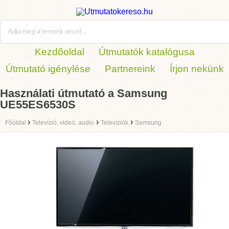
Kezdőoldal
Útmutatók katalógusa
Útmutató igénylése
Partnereink
Írjon nekünk
Használati útmutató a Samsung
UE55ES6530S
›
›
›
Főoldal
Televízió, videó, audio
Televíziók
Samsung