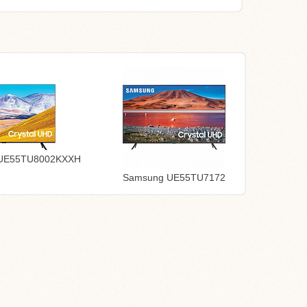
UE55TU8002KXXH
Samsung UE55TU7172