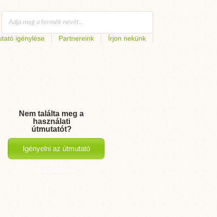
tató igénylése
Partnereink
Írjon nekünk
Nem találta meg a
használati
útmutatót?
Igényelni az útmutató
hozzáadását