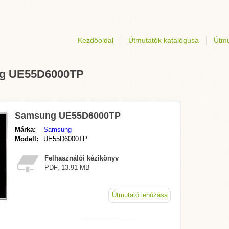
Kezdőoldal
Útmutatók katalógusa
Útmu
ung UE55D6000TP
Samsung UE55D6000TP
Márka:
Samsung
Modell:
UE55D6000TP
Felhasználói kézikönyv
PDF, 13.91 MB
Útmutató lehúzása