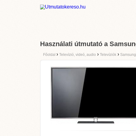
Használati útmutató a Sams
›
›
›
Főoldal
Televízió, videó, audio
Televíziók
Samsung