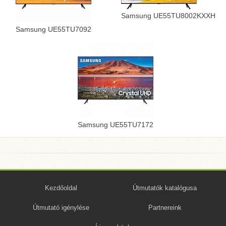
Samsung UE55TU8002KXXH
Samsung UE55TU7092
Samsung UE55TU7172
Kezdőoldal
Útmutatók katalógusa
Útmutató igénylése
Partnereink