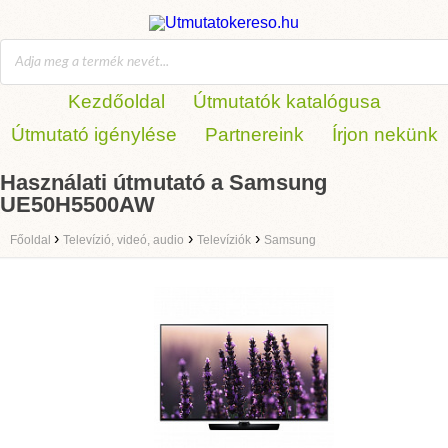
Kezdőoldal
Útmutatók katalógusa
Útmutató igénylése
Partnereink
Írjon nekünk
Használati útmutató a Samsung
UE50H5500AW
›
›
›
Főoldal
Televízió, videó, audio
Televíziók
Samsung