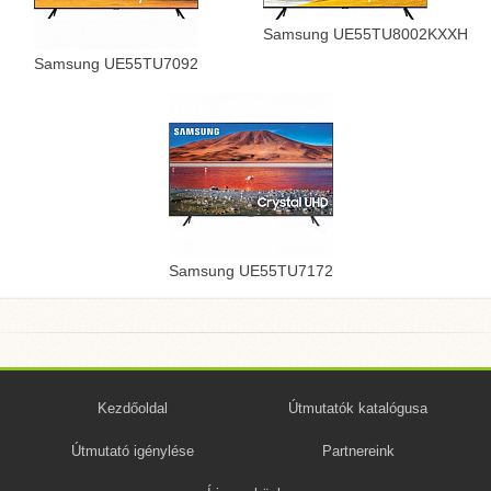
Samsung UE55TU8002KXXH
Samsung UE55TU7092
Samsung UE55TU7172
Kezdőoldal
Útmutatók katalógusa
Útmutató igénylése
Partnereink