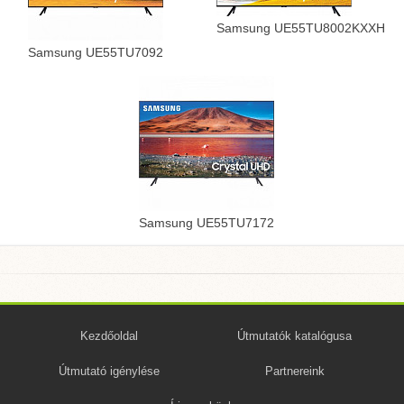
Samsung UE55TU8002KXXH
Samsung UE55TU7092
Samsung UE55TU7172
Kezdőoldal
Útmutatók katalógusa
Útmutató igénylése
Partnereink