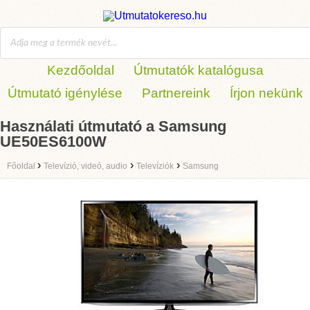
Kezdőoldal
Útmutatók katalógusa
Útmutató igénylése
Partnereink
Írjon nekünk
Használati útmutató a Samsung
UE50ES6100W
›
›
›
Főoldal
Televízió, videó, audio
Televíziók
Samsung