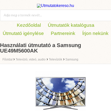
Kezdőoldal
Útmutatók katalógusa
Útmutató igénylése
Partnereink
Írjon nekünk
Használati útmutató a Samsung
UE49M5600AK
›
›
›
Főoldal
Televízió, videó, audio
Televíziók
Samsung