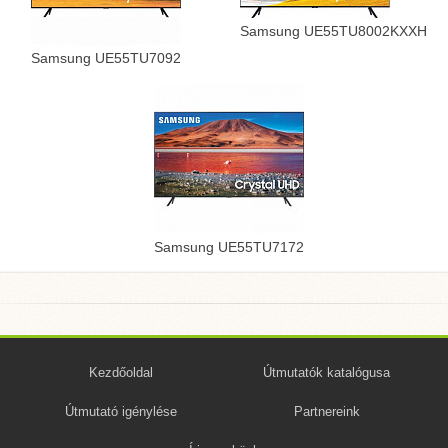
Samsung UE55TU8002KXXH
Samsung UE55TU7092
Samsung UE55TU7172
Kezdőoldal
Útmutatók katalógusa
Útmutató igénylése
Partnereink