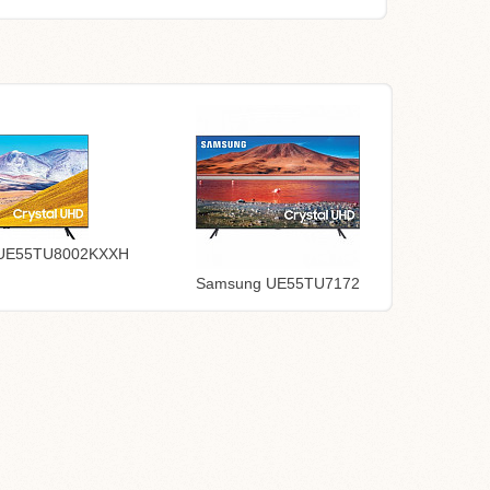
UE55TU8002KXXH
Samsung UE55TU7172