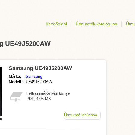
Kezdőoldal
Útmutatók katalógusa
Útmu
ung UE49J5200AW
Samsung UE49J5200AW
Márka:
Samsung
Modell:
UE49J5200AW
Felhasználói kézikönyv
PDF, 4.05 MB
Útmutató lehúzása