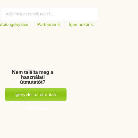
tató igénylése
Partnereink
Írjon nekünk
Nem találta meg a
használati
útmutatót?
Igényelni az útmutató
hozzáadását