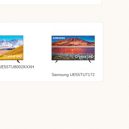
UE55TU8002KXXH
Samsung UE55TU7172