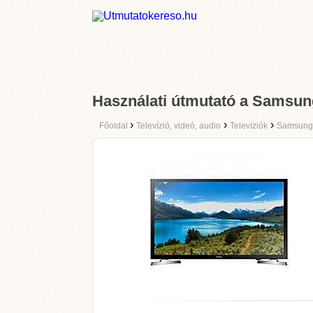
Használati útmutató a Sams
›
›
›
Főoldal
Televízió, videó, audio
Televíziók
Samsung