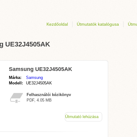
Kezdőoldal
Útmutatók katalógusa
Útmu
ung UE32J4505AK
Samsung UE32J4505AK
Márka:
Samsung
Modell:
UE32J4505AK
Felhasználói kézikönyv
PDF, 4.05 MB
Útmutató lehúzása