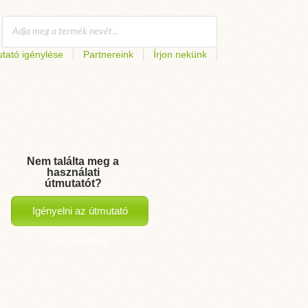
tató igénylése
Partnereink
Írjon nekünk
Nem találta meg a
használati
útmutatót?
Igényelni az útmutató
hozzáadását