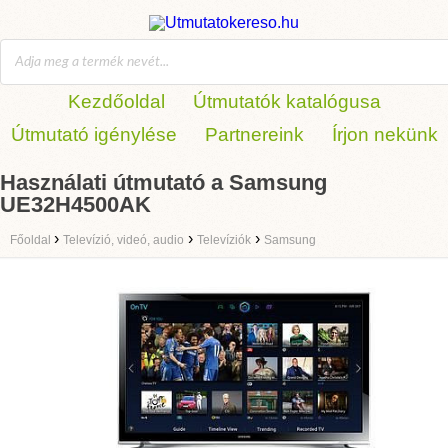
Kezdőoldal
Útmutatók katalógusa
Útmutató igénylése
Partnereink
Írjon nekünk
Használati útmutató a Samsung
UE32H4500AK
›
›
›
Főoldal
Televízió, videó, audio
Televíziók
Samsung