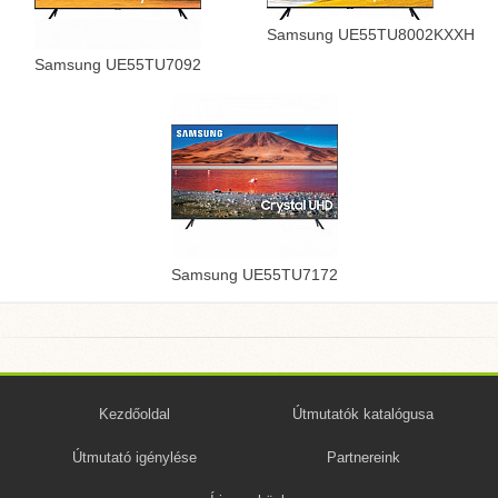
Samsung UE55TU8002KXXH
Samsung UE55TU7092
Samsung UE55TU7172
Kezdőoldal
Útmutatók katalógusa
Útmutató igénylése
Partnereink