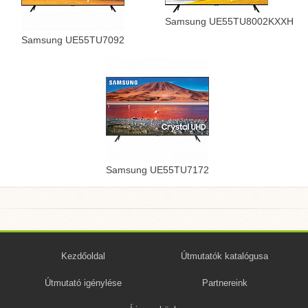
Samsung UE55TU8002KXXH
Samsung UE55TU7092
Samsung UE55TU7172
Kezdőoldal
Útmutatók katalógusa
Útmutató igénylése
Partnereink