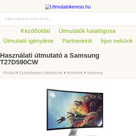
Kezdőoldal
Útmutatók katalógusa
Útmutató igénylése
Partnereink
Írjon nekünk
Használati útmutató a Samsung
T27D590CW
›
›
›
Főoldal
Számítógépes alkatrészek
Monitorok
Samsung