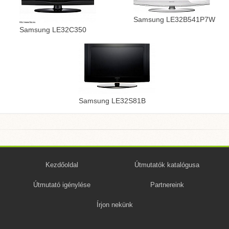
Samsung LE32B541P7W
Samsung LE32C350
Samsung LE32S81B
Kezdőoldal
Útmutatók katalógusa
Útmutató igénylése
Partnereink
Írjon nekünk