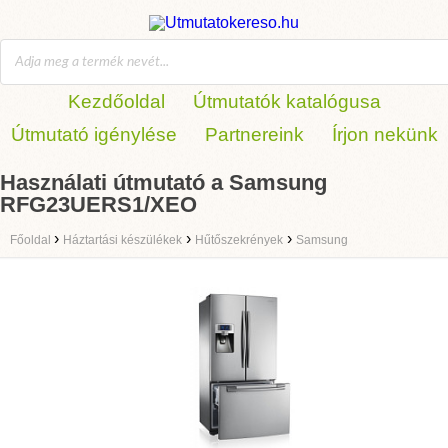
Kezdőoldal
Útmutatók katalógusa
Útmutató igénylése
Partnereink
Írjon nekünk
Használati útmutató a Samsung
RFG23UERS1/XEO
›
›
›
Főoldal
Háztartási készülékek
Hűtőszekrények
Samsung