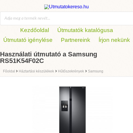
Kezdőoldal
Útmutatók katalógusa
Útmutató igénylése
Partnereink
Írjon nekünk
Használati útmutató a Samsung
RS51K54F02C
›
›
›
Főoldal
Háztartási készülékek
Hűtőszekrények
Samsung