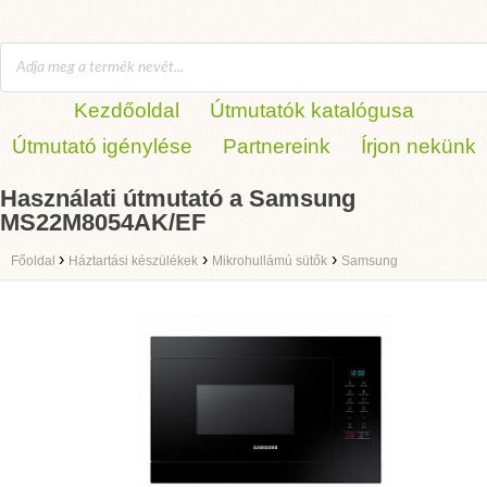
Kezdőoldal
Útmutatók katalógusa
Útmutató igénylése
Partnereink
Írjon nekünk
Használati útmutató a Samsung
MS22M8054AK/EF
›
›
›
Főoldal
Háztartási készülékek
Mikrohullámú sütők
Samsung