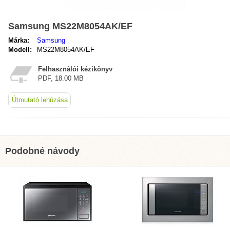
Samsung MS22M8054AK/EF
Márka:
Samsung
Modell:
MS22M8054AK/EF
Felhasználói kézikönyv
PDF, 18.00 MB
Útmutató lehúzása
Podobné návody