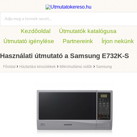
Kezdőoldal
Útmutatók katalógusa
Útmutató igénylése
Partnereink
Írjon nekünk
Használati útmutató a Samsung E732K-S
›
›
›
Főoldal
Háztartási készülékek
Mikrohullámú sütők
Samsung