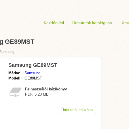
Kezdőoldal
Útmutatók katalógusa
Útmu
ung GE89MST
Samsung
Samsung GE89MST
Márka:
Samsung
Modell:
GE89MST
Felhasználói kézikönyv
PDF, 5.20 MB
Útmutató lehúzása