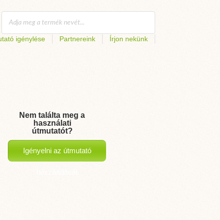
tató igénylése
Partnereink
Írjon nekünk
Nem találta meg a
használati
útmutatót?
Igényelni az útmutató
hozzáadását