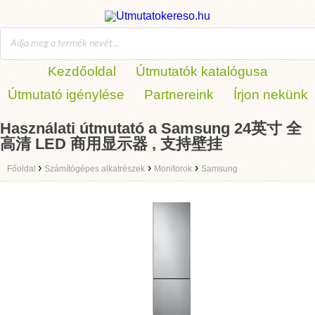
Kezdőoldal
Útmutatók katalógusa
Útmutató igénylése
Partnereink
Írjon nekünk
Használati útmutató a Samsung 24英寸 全
高清 LED 商用显示器 , 支持壁挂
›
›
›
Főoldal
Számítógépes alkatrészek
Monitorok
Samsung