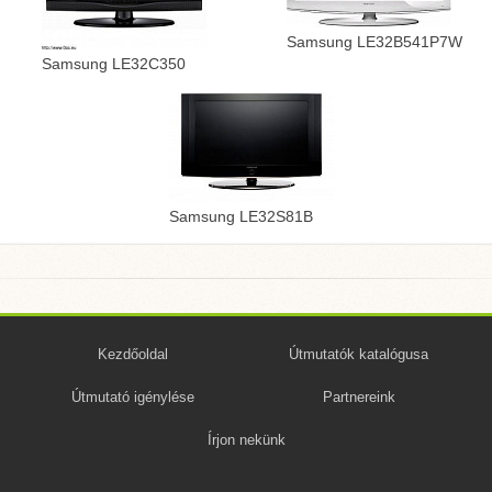
Samsung LE32B541P7W
Samsung LE32C350
Samsung LE32S81B
Kezdőoldal
Útmutatók katalógusa
Útmutató igénylése
Partnereink
Írjon nekünk