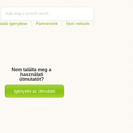
tató igénylése
Partnereink
Írjon nekünk
Nem találta meg a
használati
útmutatót?
Igényelni az útmutató
hozzáadását