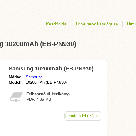
Kezdőoldal
Útmutatók katalógusa
Útmu
ng 10200mAh (EB-PN930)
Samsung 10200mAh (EB-PN930)
Márka:
Samsung
Modell:
10200mAh (EB-PN930)
Felhasználói kézikönyv
PDF, 4.35 MB
Útmutató lehúzása