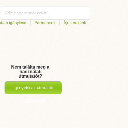
tató igénylése
Partnereink
Írjon nekünk
Nem találta meg a
használati
útmutatót?
Igényelni az útmutató
hozzáadását