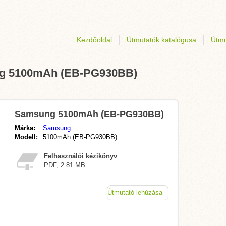
Kezdőoldal
Útmutatók katalógusa
Útmu
ung 5100mAh (EB-PG930BB)
Samsung 5100mAh (EB-PG930BB)
Márka:
Samsung
Modell:
5100mAh (EB-PG930BB)
Felhasználói kézikönyv
PDF, 2.81 MB
Útmutató lehúzása