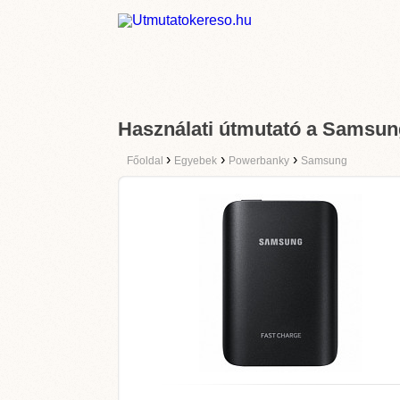
Használati útmutató a Sams
›
›
›
Főoldal
Egyebek
Powerbanky
Samsung