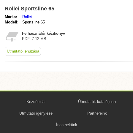
Rollei Sportsline 65
Márka:
Rollei
Modell:
Sportsline 65
Felhasználói kézikönyv
PDF, 7.12 MB
Útmutató lehúzása
Kezdőoldal
Útmutatók katalógusa
Útmutató igénylése
Partnereink
Írjon nekünk