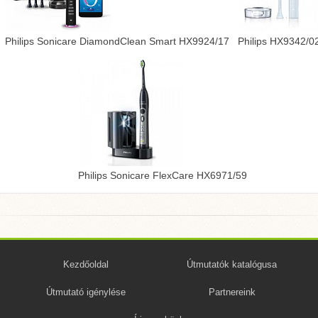
Philips Sonicare DiamondClean Smart HX9924/17
Philips HX9342/0
Philips Sonicare FlexCare HX6971/59
Kezdőoldal
Útmutatók katalógusa
Útmutató igénylése
Partnereink