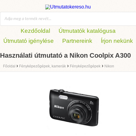
Kezdőoldal
Útmutatók katalógusa
Útmutató igénylése
Partnereink
Írjon nekünk
Használati útmutató a Nikon Coolpix A300
›
›
›
Főoldal
Fényképezőgépek, kamerák
Fényképezőgépek
Nikon