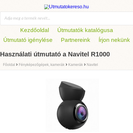
Kezdőoldal
Útmutatók katalógusa
Útmutató igénylése
Partnereink
Írjon nekünk
Használati útmutató a Navitel R1000
›
›
›
Főoldal
Fényképezőgépek, kamerák
Kamerák
Navitel