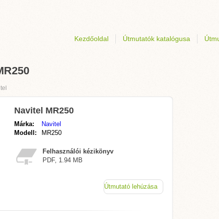
Kezdőoldal
Útmutatók katalógusa
Útmu
 MR250
tel
Navitel MR250
Márka:
Navitel
Modell:
MR250
Felhasználói kézikönyv
PDF, 1.94 MB
Útmutató lehúzása