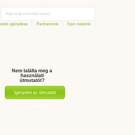
tató igénylése
Partnereink
Írjon nekünk
Nem találta meg a
használati
útmutatót?
Igényelni az útmutató
hozzáadását