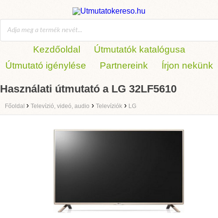
Kezdőoldal
Útmutatók katalógusa
Útmutató igénylése
Partnereink
Írjon nekünk
Használati útmutató a LG 32LF5610
›
›
›
Főoldal
Televízió, videó, audio
Televíziók
LG