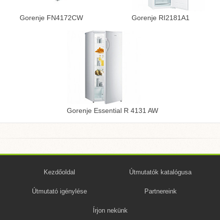
Gorenje FN4172CW
Gorenje RI2181A1
Gorenje Essential R 4131 AW
Kezdőoldal
Útmutatók katalógusa
Útmutató igénylése
Partnereink
Írjon nekünk