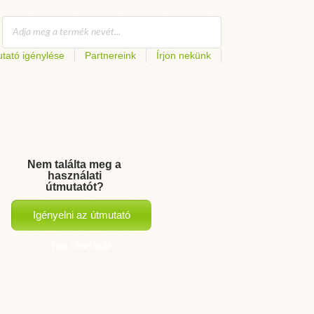
tató igénylése
Partnereink
Írjon nekünk
Nem találta meg a
használati
útmutatót?
Igényelni az útmutató
hozzáadását