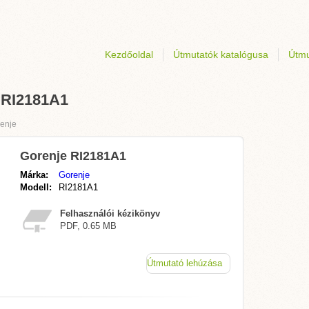
Kezdőoldal
Útmutatók katalógusa
Útmu
e RI2181A1
enje
Gorenje RI2181A1
Márka:
Gorenje
Modell:
RI2181A1
Felhasználói kézikönyv
PDF, 0.65 MB
Útmutató lehúzása