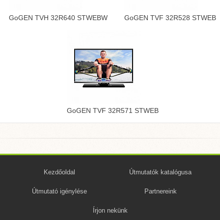
GoGEN TVH 32R640 STWEBW
GoGEN TVF 32R528 STWEB
GoGEN TVF 32R571 STWEB
Kezdőoldal
Útmutatók katalógusa
Útmutató igénylése
Partnereink
Írjon nekünk