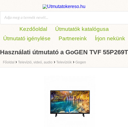
Kezdőoldal
Útmutatók katalógusa
Útmutató igénylése
Partnereink
Írjon nekünk
Használati útmutató a GoGEN TVF 55P269T
›
›
›
Főoldal
Televízió, videó, audio
Televíziók
Gogen