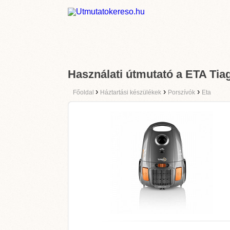
Használati útmutató a ETA Tia
›
›
›
Főoldal
Háztartási készülékek
Porszívók
Eta