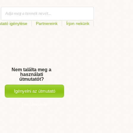
tató igénylése
Partnereink
Írjon nekünk
Nem találta meg a
használati
útmutatót?
Igényelni az útmutató
hozzáadását