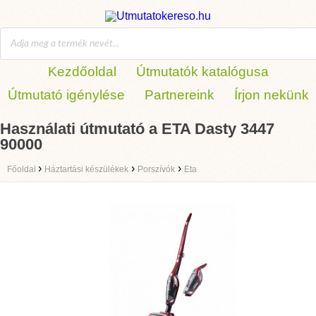
Kezdőoldal
Útmutatók katalógusa
Útmutató igénylése
Partnereink
Írjon nekünk
Használati útmutató a ETA Dasty 3447
90000
›
›
›
Főoldal
Háztartási készülékek
Porszívók
Eta