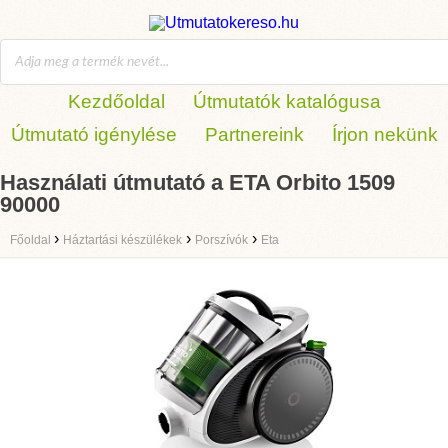
Kezdőoldal
Útmutatók katalógusa
Útmutató igénylése
Partnereink
Írjon nekünk
Használati útmutató a ETA Orbito 1509
90000
›
›
›
Főoldal
Háztartási készülékek
Porszívók
Eta