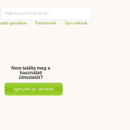
tató igénylése
Partnereink
Írjon nekünk
Nem találta meg a
használati
útmutatót?
Igényelni az útmutató
hozzáadását