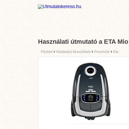
Használati útmutató a ETA Mio
›
›
›
Főoldal
Háztartási készülékek
Porszívók
Eta