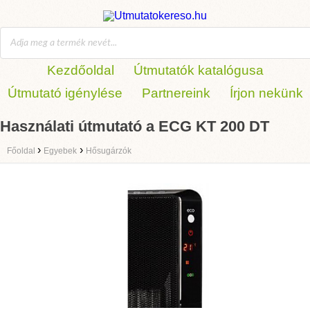
Kezdőoldal
Útmutatók katalógusa
Útmutató igénylése
Partnereink
Írjon nekünk
Használati útmutató a ECG KT 200 DT
›
›
Főoldal
Egyebek
Hősugárzók