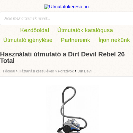
Kezdőoldal
Útmutatók katalógusa
Útmutató igénylése
Partnereink
Írjon nekünk
Használati útmutató a Dirt Devil Rebel 26
Total
›
›
›
Főoldal
Háztartási készülékek
Porszívók
Dirt Devil