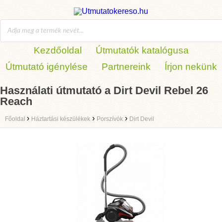
Kezdőoldal
Útmutatók katalógusa
Útmutató igénylése
Partnereink
Írjon nekünk
Használati útmutató a Dirt Devil Rebel 26
Reach
›
›
›
Főoldal
Háztartási készülékek
Porszívók
Dirt Devil