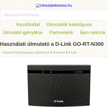
Kezdőoldal
Útmutatók katalógusa
Útmutató igénylése
Partnereink
Írjon nekünk
Használati útmutató a D-Link GO-RT-N300
›
›
›
Főoldal
Számítógépes alkatrészek
Routerek
D-Link