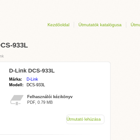
Kezdőoldal
Útmutatók katalógusa
Útmu
 DCS-933L
nk
D-Link DCS-933L
Márka:
D-Link
Modell:
DCS-933L
Felhasználói kézikönyv
PDF, 0.79 MB
Útmutató lehúzása