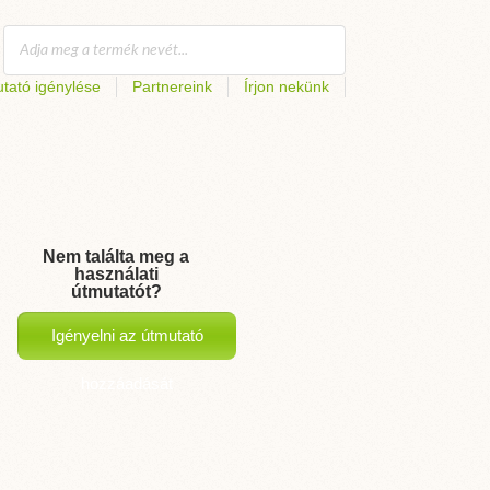
tató igénylése
Partnereink
Írjon nekünk
Nem találta meg a
használati
útmutatót?
Igényelni az útmutató
hozzáadását