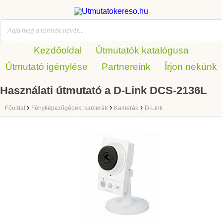
Kezdőoldal
Útmutatók katalógusa
Útmutató igénylése
Partnereink
Írjon nekünk
Használati útmutató a D-Link DCS-2136L
›
›
›
Főoldal
Fényképezőgépek, kamerák
Kamerák
D-Link